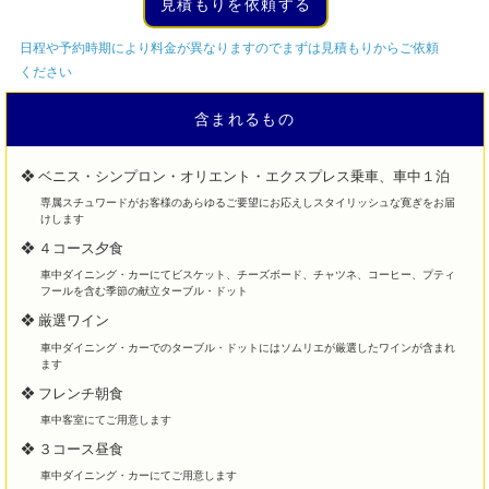
見積もりを依頼する
日程や予約時期により料金が異なりますのでまずは見積もりからご依頼
ください
含まれるもの
❖ ベニス・シンプロン・オリエント・エクスプレス乗車、車中１泊
専属スチュワードがお客様のあらゆるご要望にお応えしスタイリッシュな寛ぎをお届
けします
❖ ４コース夕食
車中ダイニング・カーにてビスケット、チーズボード、チャツネ、コーヒー、プティ
フールを含む季節の献立ターブル・ドット
❖ 厳選ワイン
車中ダイニング・カーでのターブル・ドットにはソムリエが厳選したワインが含まれ
ます
❖ フレンチ朝食
車中客室にてご用意します
❖ ３コース昼食
車中ダイニング・カーにてご用意します