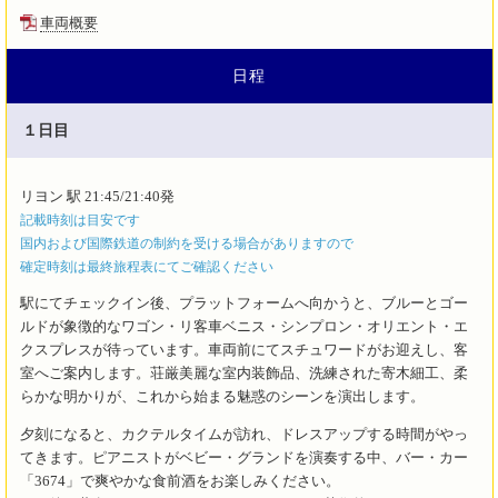
車両概要
日程
１日目
記載時刻は目安です
国内および国際鉄道の制約を受ける場合がありますので
確定時刻は最終旅程表にてご確認ください
駅にてチェックイン後、プラットフォームへ向かうと、ブルーとゴー
ルドが象徴的なワゴン・リ客車ベニス・シンプロン・オリエント・エ
クスプレスが待っています。車両前にてスチュワードがお迎えし、客
室へご案内します。荘厳美麗な室内装飾品、洗練された寄木細工、柔
らかな明かりが、これから始まる魅惑のシーンを演出します。
夕刻になると、カクテルタイムが訪れ、ドレスアップする時間がやっ
てきます。ピアニストがベビー・グランドを演奏する中、バー・カー
「3674」で爽やかな食前酒をお楽しみください。