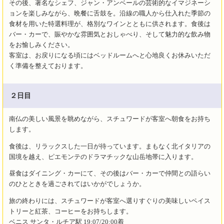
その後、著名なシェフ、ジャン・アンベールの芸術的なイマジネーシ
ョンを楽しみながら、晩餐に舌鼓を。沿線の職人から仕入れた季節の
食材を用いた特選料理が、格別なワインとともに供されます。食後は
バー・カーで、賑やかな雰囲気とおしゃべり、そして魅力的な飲み物
をお愉しみください。
客室は、お戻りになる頃にはベッドルームへと心地良くお休みいただ
く準備を整えております。
２日目
南仏の美しい風景を眺めながら、スチュワードが客室へ朝食をお持ち
します。
食後は、リラックスした一日が待っています。まもなく北イタリアの
国境を越え、ピエモンテのドラマチックな山岳地帯に入ります。
昼食はダイニング・カーにて、その後はバー・カーで仲間との語らい
のひとときを過ごされてはいかがでしょうか。
旅の終わりには、スチュワードが客室へ選りすぐりの美味しいペイス
トリーと紅茶、コーヒーをお持ちします。
ベニス サンタ・ルチア駅 19:07/20:00着