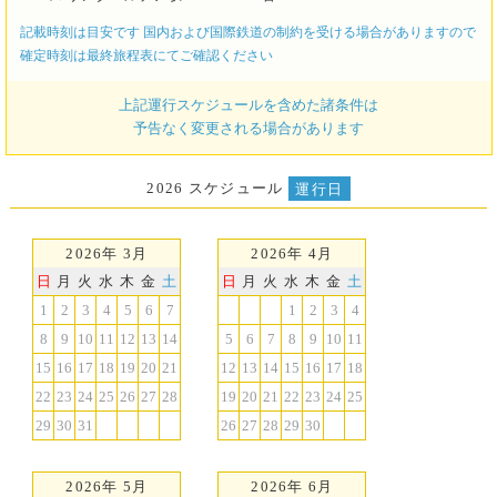
記載時刻は目安です 国内および国際鉄道の制約を受ける場合がありますので
確定時刻は最終旅程表にてご確認ください
上記運行スケジュールを含めた諸条件は
予告なく変更される場合があります
2026 スケジュール
運行日
2026年 3月
2026年 4月
日
月
火
水
木
金
土
日
月
火
水
木
金
土
1
2
3
4
5
6
7
1
2
3
4
8
9
10
11
12
13
14
5
6
7
8
9
10
11
15
16
17
18
19
20
21
12
13
14
15
16
17
18
22
23
24
25
26
27
28
19
20
21
22
23
24
25
29
30
31
26
27
28
29
30
2026年 5月
2026年 6月