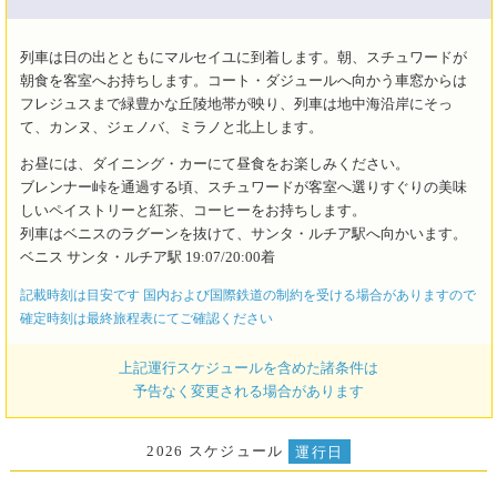
列車は日の出とともにマルセイユに到着します。朝、スチュワードが
朝食を客室へお持ちします。コート・ダジュールへ向かう車窓からは
フレジュスまで緑豊かな丘陵地帯が映り、列車は地中海沿岸にそっ
て、カンヌ、ジェノバ、ミラノと北上します。
お昼には、ダイニング・カーにて昼食をお楽しみください。
ブレンナー峠を通過する頃、スチュワードが客室へ選りすぐりの美味
しいペイストリーと紅茶、コーヒーをお持ちします。
列車はベニスのラグーンを抜けて、サンタ・ルチア駅へ向かいます。
ベニス サンタ・ルチア駅 19:07/20:00着
記載時刻は目安です 国内および国際鉄道の制約を受ける場合がありますので
確定時刻は最終旅程表にてご確認ください
上記運行スケジュールを含めた諸条件は
予告なく変更される場合があります
2026 スケジュール
運行日