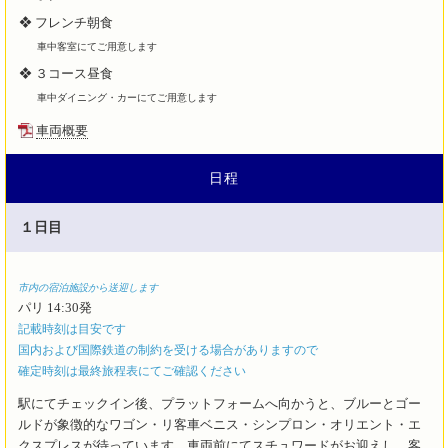
❖ フレンチ朝食
車中客室にてご用意します
❖ ３コース昼食
車中ダイニング・カーにてご用意します
車両概要
日程
１日目
市内の宿泊施設から送迎します
記載時刻は目安です
国内および国際鉄道の制約を受ける場合がありますので
確定時刻は最終旅程表にてご確認ください
駅にてチェックイン後、プラットフォームへ向かうと、ブルーとゴー
ルドが象徴的なワゴン・リ客車ベニス・シンプロン・オリエント・エ
クスプレスが待っています。車両前にてスチュワードがお迎えし、客