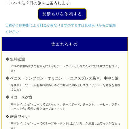
ニスへ１泊２日の旅をご案内します。
見積もりを依頼する
日程や予約時期により料金が異なりますのでまずは見積もりからご依頼
ください
含まれるもの
❖ 無料送迎
パリの宿泊施設までお迎えに上がりチェックインと出発のために鉄道駅までお送りし
ます
❖ ベニス・シンプロン・オリエント・エクスプレス乗車、車中１泊
専属スチュワードがお客様のあらゆるご要望にお応えしスタイリッシュな寛ぎをお届
けします
❖ ４コース夕食
車中ダイニング・カーにてビスケット、チーズボード、チャツネ、コーヒー、プティ
フールを含む季節の献立ターブル・ドット
❖ 厳選ワイン
車中ダイニング・カーでのターブル・ドットにはソムリエが厳選したワインが含まれ
ます