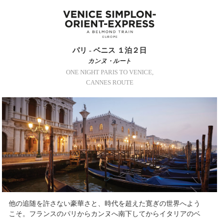
パリ - ベニス １泊２日
カンヌ・ルート
ONE NIGHT PARIS TO VENICE,
CANNES ROUTE
他の追随を許さない豪華さと、時代を超えた寛ぎの世界へよう
こそ。フランスのパリからカンヌへ南下してからイタリアのベ