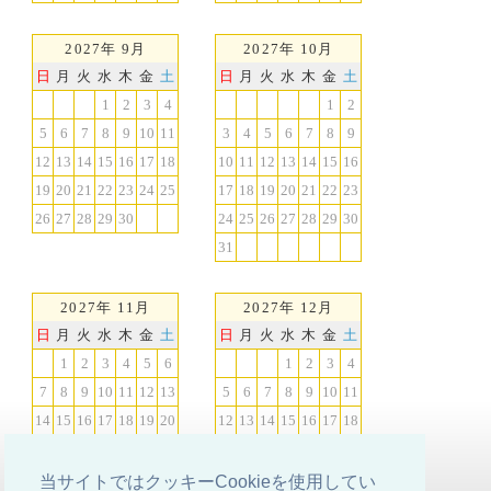
2027年 9月
2027年 10月
日
月
火
水
木
金
土
日
月
火
水
木
金
土
1
2
3
4
1
2
5
6
7
8
9
10
11
3
4
5
6
7
8
9
12
13
14
15
16
17
18
10
11
12
13
14
15
16
19
20
21
22
23
24
25
17
18
19
20
21
22
23
26
27
28
29
30
24
25
26
27
28
29
30
31
2027年 11月
2027年 12月
日
月
火
水
木
金
土
日
月
火
水
木
金
土
1
2
3
4
5
6
1
2
3
4
7
8
9
10
11
12
13
5
6
7
8
9
10
11
14
15
16
17
18
19
20
12
13
14
15
16
17
18
21
22
23
24
25
26
27
19
20
21
22
23
24
25
28
29
30
26
27
28
29
30
31
当サイトではクッキーCookieを使用してい