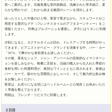
室へご案内します。荘厳美麗な室内装飾品、洗練された寄木細工、柔
らかな明かりが、これから始まる魅惑のシーンを演出します。
ゆったりとした午後のひと時、客室で寛ぎながら、スチュワードがご
用意する贅沢なグテ（フレンチスタイルのアフタヌーンティー）をご
堪能ください。 列車はブルゴーニュを通過し、夕方にはリヨンに到着
します。
夕刻になると、カクテルタイムが訪れ、ドレスアップする時間がやっ
てきます。ピアニストがベビー・グランドを演奏する中、バー・カー
「3674」で爽やかな食前酒をお楽しみください。
その後、著名なシェフ、ジャン・アンベールの芸術的なイマジネーシ
ョンを楽しみながら、晩餐に舌鼓を。沿線の職人から仕入れた季節の
食材を用いた特選料理が、格別なワインとともに供されます。食後は
バー・カーで、賑やかな雰囲気とおしゃべり、そして魅力的な飲み物
をお愉しみください。
客室は、お戻りになる頃にはベッドルームへと心地良くお休みいただ
く準備を整えております。
明朝は、フレンチ・リビエラに到着します。
２日目