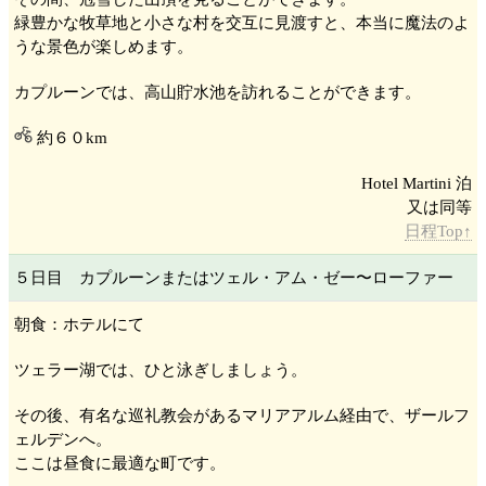
緑豊かな牧草地と小さな村を交互に見渡すと、本当に魔法のよ
うな景色が楽しめます。
カプルーン
では、高山貯水池を訪れることができます。
約６０km
Hotel Martini 泊
日程Top↑
５日目 カプルーン
またはツェル・アム・ゼー
〜ローファー
朝食：ホテルにて
ツェラー湖
では、ひと泳ぎしましょう。
その後、有名な巡礼教会があるマリアアルム
経由で、ザールフ
ェルデン
へ。
ここは昼食に最適な町です。