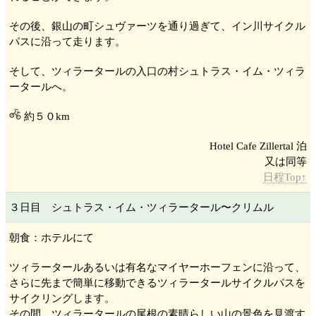
その後、銀山の町シュヴァーツ
を通り過ぎて、イン川
サイクル
パスに沿って走ります。
そして、ツィラータール
の入口の村シュトラス・イム・ツィラ
ータール
へ。
約５０km
Hotel Cafe Zillertal 泊
日程Top↑
３日目 シュトラス・イム・ツィラータール
〜クリムル
朝食：ホテルにて
ツィラータール
あるいは有名なマイヤーホーフェン
に沿って、
さらに先まで簡単に移動できるツィラータール
サイクルパスを
サイクリングします。
その間、ツィラータール
の尾根の素晴らしい山の景色を見渡す