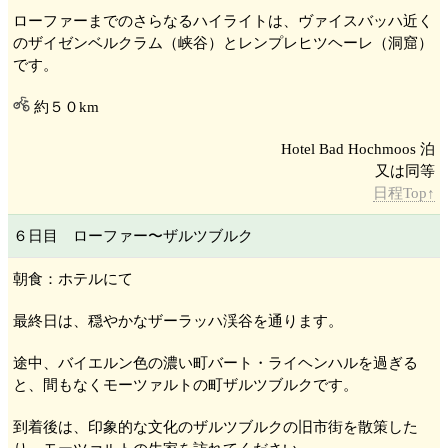
ローファー
までのさらなるハイライトは、ヴァイスバッハ
近く
のザイゼンベルクラム
（峡谷）とレンプレヒツヘーレ
（洞窟）
です。
約５０km
Hotel Bad Hochmoos 泊
日程Top↑
６日目 ローファー
〜ザルツブルク
朝食：ホテルにて
最終日は、穏やかなザーラッハ渓谷
を通ります。
途中、バイエルン色の濃い町バート・ライヘンハル
を過ぎる
と、間もなくモーツァルトの町ザルツブルク
です。
到着後は、印象的な文化のザルツブルク
の旧市街を散策した