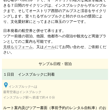
初心者レベルのルートで、オーストリアの雄大な風景を鑑賞で
きる７日間のサイクリングは、インスブルック
からザルツブル
ク
まで、そしてオーストリア西部のアルプスと渓谷をサイクリ
ングします。堂々たるザルツブルク
と対のチロルの慣習によ
り、文化愛好家にとってまさに珠玉のツアーです。
日本発着の航空券と併せて承ります。
ツアー前後の宿泊、他国、他都市への宿泊や観光など周遊プラ
見積もりフォーム
、又は
メール
にてお問い合わせ、ご依頼くだ
さい。
サンプル日程・宿泊
１日目 インスブルック
に到着
インスブルック
へは
最寄空港はインスブルック
インスブルック駅へ 鉄道で約４０分
ルート案内及びツアー書面（事前予約のレンタル自転車）のお