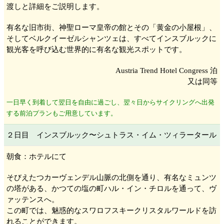
渡しと詳細をご説明します。
有名な旧市街、神聖ローマ皇帝の館とその「黄金の小屋根」、
そしてベルクイーゼルシャンツェ
は、すべてインスブルック
に
観光客を呼び込む世界的に有名な観光スポットです。
Austria Trend Hotel Congress 泊
又は同等
一日早く到着して翌日を自由に過ごし、翌々日からサイクリングへ出発
する前泊プランもご用意しています。
２日目 インスブルック
〜シュトラス・イム・ツィラータール
朝食：ホテルにて
そびえたつカーヴェンデル
山脈の北側を通り、有名なミュンツ
の塔
がある、かつての塩の町ハル・イン・チロル
を通って、ヴ
ァッテンス
へ。
この町では、魅惑的なスワロフスキークリスタルワールド
を訪
れることができます。