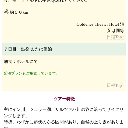
り、モーツァルトの生家を訪れてください。
約５０km
Goldenes Theater Hotel 泊
日程Top↑
７日目 出発 または延泊
朝食：ホテルにて
延泊プランもご用意しています。
日程Top↑
ツアー特徴
主にイン川
、ツェラー湖
、ザルツァハ川
の谷に沿ってサイクリ
ングします。
時折、わずかに起伏のある区間があり、自然の上り坂がありま