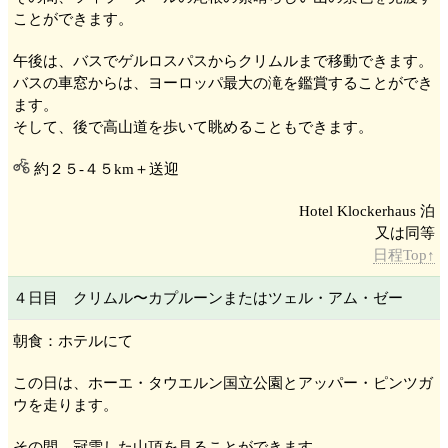
ことができます。
午後は、バスでゲルロス
パスからクリムル
まで移動できます。
バスの車窓からは、ヨーロッパ最大の滝を鑑賞することができ
ます。
そして、後で高山道を歩いて眺めることもできます。
約２５-４５km＋送迎
Hotel Klockerhaus 泊
日程Top↑
４日目 クリムル
〜カプルーン
またはツェル・アム・ゼー
朝食：ホテルにて
この日は、ホーエ・タウエルン国立公園
とアッパー・ピンツガ
ウ
を走ります。
その間、冠雪した山頂を見ることができます。