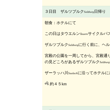
３日目 ザルツブルク
日帰り
Salzburg
朝食：ホテルにて
この日はタウエルン
サイクルパ
Tauern
ザルツブルク
に行く前に、ヘル
Salzburg
宮殿の公園を一周してから、宮殿通
の見どころがあるザルツブルク
Salzburg
ザーラッハ川
に沿ってホテルに
Saalach
約４５km