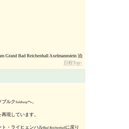
日程Top↑
ツブルク
へ。
Salzburg
を再現しています。
ート・ライヒェンハル
に戻り
Bad Reichenhall