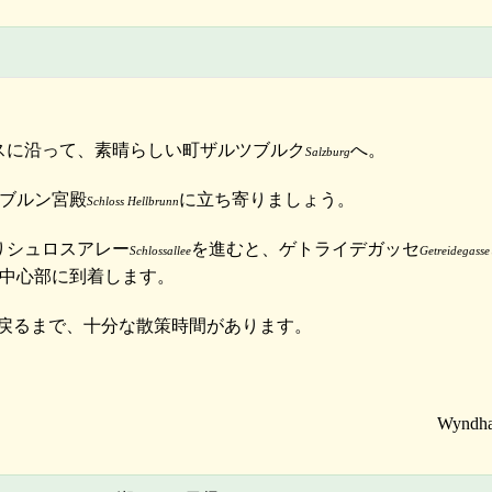
スに沿って、素晴らしい町ザルツブルク
へ。
Salzburg
ブルン宮殿
に立ち寄りましょう。
Schloss Hellbrunn
りシュロスアレー
を進むと、ゲトライデガッセ
Schlossallee
Getreidegasse
中心部に到着します。
戻るまで、十分な散策時間があります。