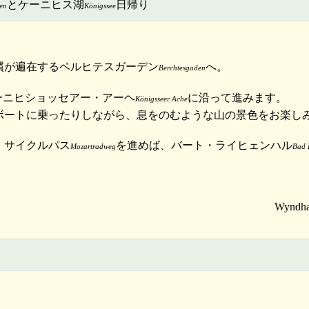
とケーニヒス湖
日帰り
en
Königssee
慣が遍在するベルヒテスガーデン
へ。
Berchtesgaden
ーニヒショッセアー・アーヘ
に沿って進みます。
Königsseer Ache
ボートに乗ったりしながら、息をのむような山の景色をお楽し
・サイクルパス
を進めば、バート・ライヒェンハル
Mozartradweg
Bad 