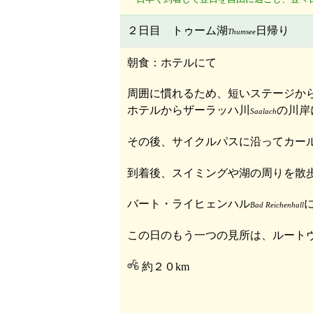
２日目 トゥーム湖
日帰り
Thumsee
朝食：ホテルにて
周囲に慣れるため、短いステージか
ホテルからザーラッハ川
の川岸
Saalach
その後、サイクルパスに沿ってカー
到着後、スイミングや湖の周りを散
バート・ライヒェンハル
Bad Reichenhall
この日のもう一つの見所は、ルート
約２０km