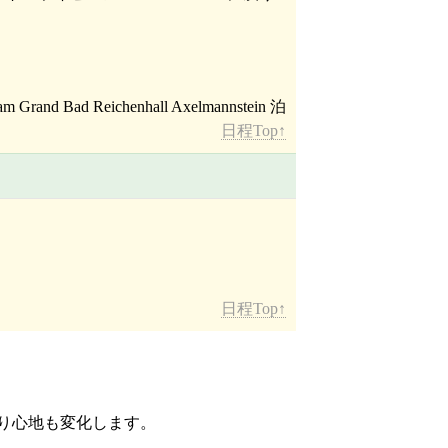
日程Top↑
日程Top↑
り心地も変化します。