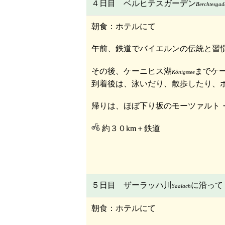
４日目 ベルヒテスガーデン
Berchtesgad
朝食：ホテルにて
午前、鉄道でバイエルンの伝統と習
その後、ケーニヒス湖
までケ
Königssee
到着後は、泳いだり、散歩したり、
帰りは、ほぼ下り坂のモーツァルト
約３０km＋鉄道
５日目 ザーラッハ川
に沿って
Saalach
朝食：ホテルにて