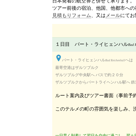
日本発着の航空券と併せて承ります。
見積もりフォーム
、又は
メール
にてお
１日目 バート・ライヒェンハル
Bad R
バート・ライヒェンハル
へは
Bad Reichenhall
最寄空港はザルツブルク
ザルツブルグ中央駅へ バスで約２０分
ザルツブルクからバートライヘンハル駅へ 鉄
ルート案内及びツアー書面（事前予
このテルメの町の雰囲気を楽しみ、
一日早く到着して翌日を自由に過ごし、翌々