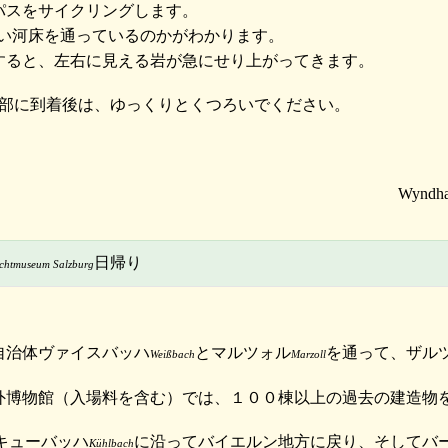
パスをサイクリングします。
い河床を通っているのかがわかります。
すると、左右に見える岩が急にせり上がってきます。
部に到着後は、ゆっくりとくつろいでください。
日帰り
ichtmuseum Salzburg
自治体ヴァイスバッハ
とマルツォル
を通って、ザル
Weißbach
Marzoll
外博物館（入場料を含む）では、１００棟以上の過去の建造物
キューバッハ
に沿ってバイエルン地方に戻り、そしてバ
Kühlbach