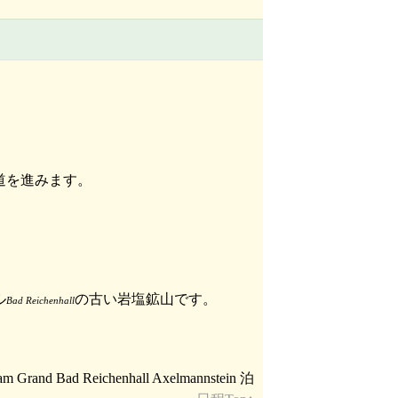
道を進みます。
ル
の古い岩塩鉱山です。
Bad Reichenhall