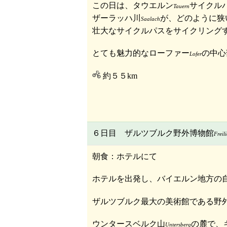
この日は、タウエルン
サイクル
Tauern
ザーラッハ川
が、どのように狭
Saalach
壮大なサイクルパスをサイクリング
とても魅力的なローファー
の中心
Lofer
約５５km
６日目 ザルツブルク野外博物館
Freil
朝食：ホテルにて
ホテルを出発し、バイエルン地方の
ザルツブルク最大の美術館である野
ウンタースベルク山
の麓で、
Untersberg