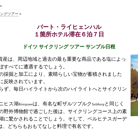
»
ングツアー
»
バート・ライヒェンハル
１箇所ホテル滞在６泊７日
ドイツ サイクリング ツアー サンプル日程
資産は、周辺地域と過去の最も重要な商品である塩によっ
ぼすべてに遭遇するでしょう。
の採掘と加工により、素晴らしい宝物が蓄積されました
に反映されています。
らず、毎日ハイライトから次のハイライトへとサイクリン
ニヒス湖
は、有名な町ザルツブルク
と同じく
Königssee
Salzburg
の野外博物館で過ごした後は、サイクリングコース上の素
湖に驚かされることでしょう。そして、ベルヒテスガーデ
は、どちらもおもてなしと料理で有名です。