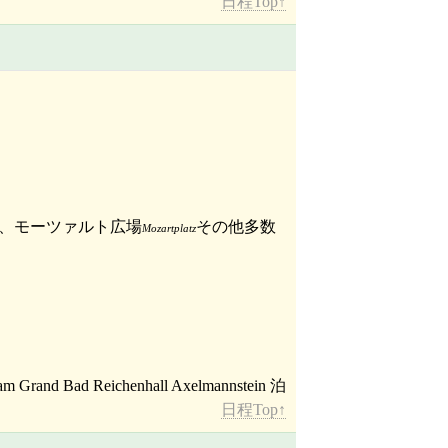
日程Top↑
、モーツァルト広場
その他多数
Mozartplatz
日程Top↑