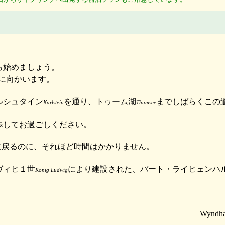
ら始めましょう。
に向かいます。
ルシュタイン
を通り、トゥーム湖
までしばらくこの
Karlstein
Thumsee
歩してお過ごしください。
に戻るのに、それほど時間はかかりません。
ヴィヒ１世
により建設された、バート・ライヒェンハ
König Ludwig