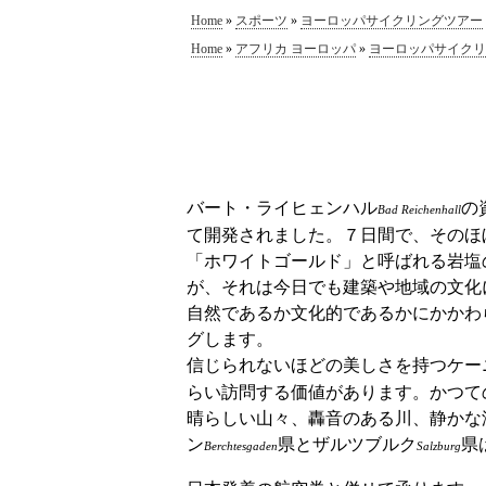
Home
»
スポーツ
»
ヨーロッパサイクリングツアー
Home
»
アフリカ ヨーロッパ
»
ヨーロッパサイクリ
バート・ライヒェンハル
の
Bad Reichenhall
て開発されました。７日間で、そのほ
「ホワイトゴールド」と呼ばれる岩塩
が、それは今日でも建築や地域の文化
自然であるか文化的であるかにかかわ
グします。
信じられないほどの美しさを持つケー
らい訪問する価値があります。かつて
晴らしい山々、轟音のある川、静かな
ン
県とザルツブルク
県
Berchtesgaden
Salzburg