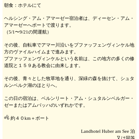
朝食：ホテルにて
ヘルシング・アム・アマーゼー
宿泊者は、ディーセン・アム・
アマーゼー
へボートで渡ります。
（5/1〜9/21の間運航）
その後、自転車でアマー川
沿いをプファッフェンヴィンケル
地
方のヴァイルハイム
まで進みます。
プファッフェンヴィンケル
という名前は、この地方の多くの修
道院と１５９ある教会に由来します。
その後、青々とした牧草地を通り、深緑の森を抜けて、シュタ
ルンベルク湖
のほとりへ。
この日の宿泊は、ベルンリート・アム・シュタルンベルガー・
ゼー
またはアムバッハ
のいずれかです。
約４０km＋ボート
Landhotel Huber am See 泊