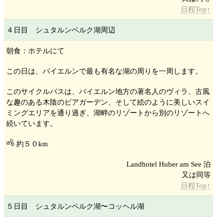
日程Top↑
４日目 シュタルンベルク湖
周辺
朝食：ホテルにて
この日は、バイエルンで最も有名な湖の周りを一周します。
このサイクルパスは、バイエルン地方の著名人のヴィラ、古風
な趣のある木陰のビアガーデン、そして絵のように美しいスイ
ミングエリアを通り過ぎ、湖畔のリゾートから別のリゾートへ
続いています。
約５０km
Landhotel Huber am See 泊
日程Top↑
５日目 シュタルンベルク湖
〜コッヘル湖