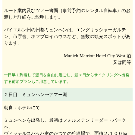
ルート案内及びツアー書面（事前予約のレンタル自転車）のお
渡しと詳細をご説明します。
バイエルン州の州都ミュンヘン
は、エングリッシャーガルテ
ン
、市庁舎、ホフブロイハウス
など、無数の観光スポットがあ
ります。
Munich Marriott Hotel City West 泊
又は同等
一日早く到着して翌日を自由に過ごし、翌々日からサイクリングへ出発
する前泊プランもご用意しています。
２日目 ミュンヘン
〜アマー湖
朝食：ホテルにて
ミュンヘン
を出発し、最初はフォルステンリーダー・パーク
へ。
ヴィッテルスバッハ家
のかつての狩猟場で、面積２,１００ha