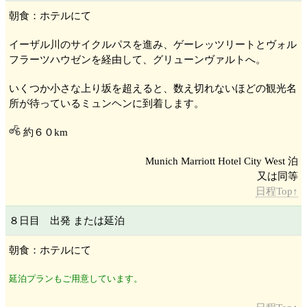
朝食：ホテルにて
イーザル川
のサイクルパスを進み、ゲーレッツリート
とヴォル
フラーツハウゼン
を経由して、グリューンヴァルト
へ。
いくつか小さな上り坂を超えると、数え切れないほどの観光名
所が待っているミュンヘン
に到着します。
約６０km
Munich Marriott Hotel City West 泊
日程Top↑
８日目 出発 または延泊
朝食：ホテルにて
延泊プランもご用意しています。