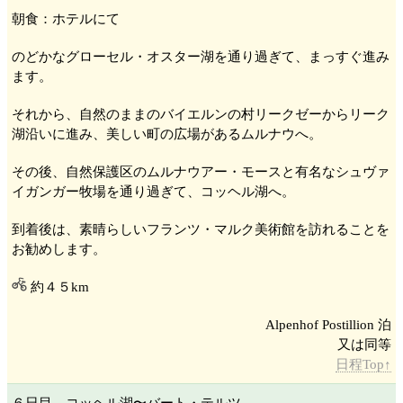
朝食：ホテルにて
のどかなグローセル・オスター湖
を通り過ぎて、まっすぐ進み
ます。
それから、自然のままのバイエルンの村リークゼー
からリーク
湖
沿いに進み、美しい町の広場があるムルナウ
へ。
その後、自然保護区のムルナウアー・モース
と有名なシュヴァ
イガンガー牧場
を通り過ぎて、コッヘル湖
へ。
到着後は、素晴らしいフランツ・マルク美術館
を訪れることを
お勧めします。
約４５km
Alpenhof Postillion 泊
日程Top↑