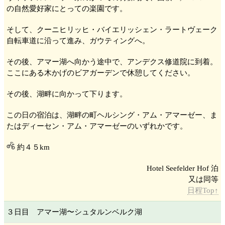
の自然愛好家にとっての楽園です。
そして、クーニヒリッヒ・バイエリッシェン・ラートヴェーク
自転車道に沿って進み、ガウティング
へ。
その後、アマー湖
へ向かう途中で、アンデクス修道院
に到着。
ここにある木かげのビアガーデンで休憩してください。
その後、湖畔に向かって下ります。
この日の宿泊は、湖畔の町ヘルシング・アム・アマーゼー
、ま
たはディーセン・アム・アマーゼー
のいずれかです。
約４５km
Hotel Seefelder Hof 泊
日程Top↑
３日目 アマー湖
〜シュタルンベルク湖