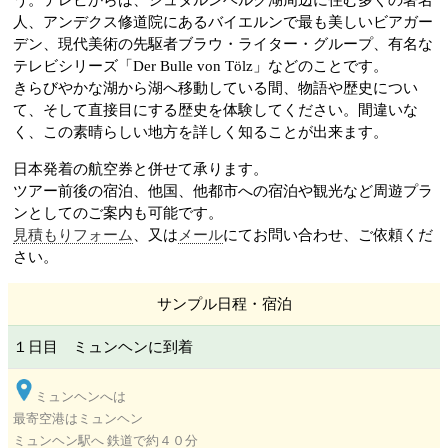
う。テレビからは、シュタルンベルク湖
周辺に住む多くの著名
人、アンデクス修道院
にあるバイエルンで最も美しいビアガー
デン、現代美術の先駆者ブラウ・ライター・グループ
、有名な
テレビシリーズ「Der Bulle von Tölz」などのことです。
きらびやかな湖から湖へ移動している間、物語や歴史につい
て、そして直接目にする歴史を体験してください。間違いな
く、この素晴らしい地方を詳しく知ることが出来ます。
日本発着の航空券と併せて承ります。
ツアー前後の宿泊、他国、他都市への宿泊や観光など周遊プラ
見積もりフォーム
、又は
メール
にてお問い合わせ、ご依頼くだ
さい。
サンプル日程・宿泊
１日目 ミュンヘン
に到着
ミュンヘン
へは
最寄空港はミュンヘン
ミュンヘン駅へ 鉄道で約４０分