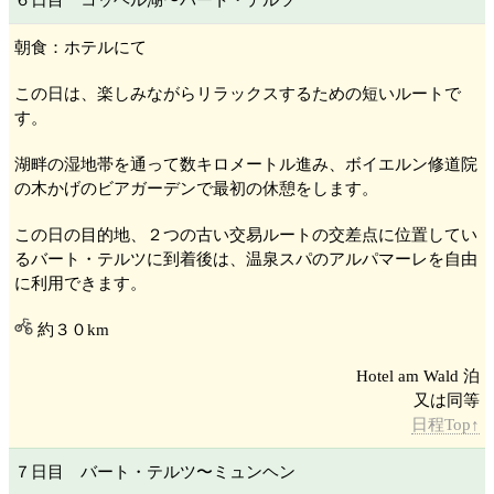
６日目 コッヘル湖
〜バート・テルツ
朝食：ホテルにて
この日は、楽しみながらリラックスするための短いルートで
す。
湖畔の湿地帯を通って数キロメートル進み、ボイエルン修道院
の木かげのビアガーデンで最初の休憩をします。
この日の目的地、２つの古い交易ルートの交差点に位置してい
るバート・テルツ
に到着後は、温泉スパのアルパマーレ
を自由
に利用できます。
約３０km
Hotel am Wald 泊
日程Top↑
７日目 バート・テルツ
〜ミュンヘン