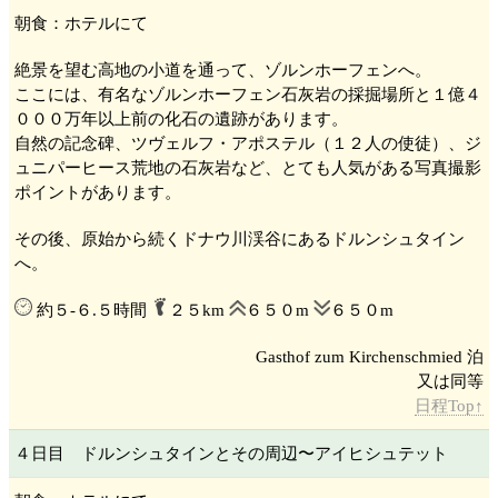
朝食：ホテルにて
絶景を望む高地の小道を通って、ゾルンホーフェン
へ。
ここには、有名なゾルンホーフェン
石灰岩の採掘場所と１億４
０００万年以上前の化石の遺跡があります。
自然の記念碑、ツヴェルフ・アポステル
（１２人の使徒）、ジ
ュニパーヒース荒地の石灰岩など、とても人気がある写真撮影
ポイントがあります。
その後、原始から続くドナウ川渓谷にあるドルンシュタイン
へ。
約５-６.５時間
２５km
６５０m
６５０m
Gasthof zum Kirchenschmied 泊
日程Top↑
４日目 ドルンシュタイン
とその周辺〜アイヒシュテット