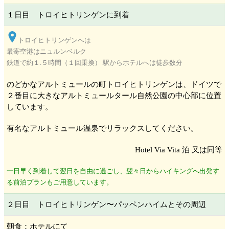
１日目 トロイヒトリンゲン
に到着
トロイヒトリンゲン
へは
最寄空港はニュルンベルク
鉄道で約１.５時間（１回乗換） 駅からホテルへは徒歩数分
のどかなアルトミュール
の町トロイヒトリンゲン
は、ドイツで
２番目に大きなアルトミュールタール自然公園
の中心部に位置
しています。
有名なアルトミュール
温泉でリラックスしてください。
Hotel Via Vita 泊 又は同等
一日早く到着して翌日を自由に過ごし、翌々日からハイキングへ出発す
る前泊プランもご用意しています。
２日目 トロイヒトリンゲン
〜パッペンハイム
とその周辺
朝食：ホテルにて