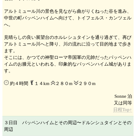
アルトミュール
川の景色を見ながら曲がりくねった谷を進み、
中世の町パッペンハイム
へ向けて、トイフェルス・カンツェル
へ。
見晴らしの良い展望台のホルレシュタイン
を通り過ぎて、再び
アルトミュール
川へと降り、川の流れに沿って目的地まで歩き
ます。
そこには、かつての神聖ローマ帝国軍の元帥だったパッペンハ
イムのお膝元といわれる、印象的なパッペンハイム城
がありま
す。
約４時間
１４km
２８０m
２９０m
Sonne 泊
日程Top↑
３日目 パッペンハイム
とその周辺〜ドルンシュタイン
とその
周辺