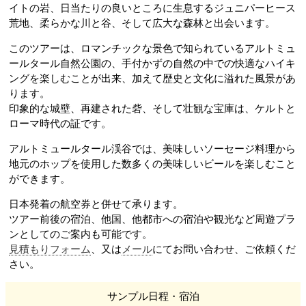
イトの岩、日当たりの良いところに生息するジュニパーヒース
荒地、柔らかな川と谷、そして広大な森林と出会います。
このツアーは、ロマンチックな景色で知られているアルトミュ
ールタール
自然公園の、手付かずの自然の中での快適なハイキ
ングを楽しむことが出来、加えて歴史と文化に溢れた風景があ
ります。
印象的な城壁、再建された砦、そして壮観な宝庫は、ケルトと
ローマ時代の証です。
アルトミュールタール
渓谷では、美味しいソーセージ料理から
地元のホップを使用した数多くの美味しいビールを楽しむこと
ができます。
日本発着の航空券と併せて承ります。
ツアー前後の宿泊、他国、他都市への宿泊や観光など周遊プラ
見積もりフォーム
、又は
メール
にてお問い合わせ、ご依頼くだ
さい。
サンプル日程・宿泊