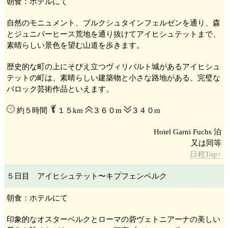
朝食：ホテルにて
自然のモニュメント、ブルクシュタインフェルゼン
を通り、森
とジュニパーヒース荒地を通り抜けてアイヒシュテット
まで、
素晴らしい景色を望む山道を歩きます。
歴史的な町の上にそびえ立つヴィリバルト城
があるアイヒシュ
テット
の町は、素晴らしい建築物と小さな路地がある、完璧な
バロック芸術作品といえます。
約５時間
１５km
３６０m
３４０m
Hotel Garni Fuchs 泊
日程Top↑
５日目 アイヒシュテット
〜キプフェンベルク
朝食：ホテルにて
印象的なオスターベルク
とローマの砦ヴェトニアーナ
の美しい