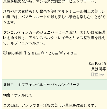
景色を眺めながら、マンモスの洞窟ブーヒェンフラー
へ。
渓谷や崖の素晴らしい景色を望むアルトミュール川
上の美しい
山道では、パノラマルートの最も美しい景色を楽しむことがで
きます。
グンゴルディンガー
のジュニパーヒース荒地、美しい自然保護
区を通り抜け、アルンスベルク・レイテ
とリメス
監視塔を越え
て、キプフェンベルク
へ。
約６時間
２６km
７２０m
７４０m
Zur Post 泊
日程Top↑
６日目 キプフェンベルク
〜バイルングリース
朝食：ホテルにて
この日は、アンラウター渓谷
の美しい景色を散策します。