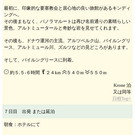
最初に、印象的な要塞教会と居心地の良い旅館があるキンディ
ング
へ。
その後まもなく、パノラマルートは再び名前通りの素晴らしい
景色、アルトミュータール
と奇妙な岩を見せてくれます。
その後も、ドナウ運河の主流、アルツベルク山
、バイルングリ
ース
、アルトミュール
川、ズルツ
などの見どころがあります。
そして、バイルングリース
に到着。
約５.５-６時間
２４km
５４０m
５５０m
Krone 泊
日程Top↑
７日目 出発 または延泊
朝食：ホテルにて