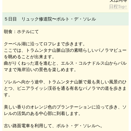
日程Top↑
５日目 リュック修道院
〜ポルト・デ・ソレル
朝食：ホテルにて
クーベル湖
に沿ってロフレ
まで歩きます。
ここでは、トラムンタナ山脈
山頂の素晴らしいパノラマビュー
を眺めることが出来ます。
曲がりくねった道を進むと、エルス・コルナドルス山
からパル
マ
まで海岸沿いの景色を楽しめます。
ソレル
へ向かう途中、トラムンタナ山脈
で最も美しい風景のひ
とつ、ビニアライッシ
渓谷を通る有名なパノラマの道を歩きま
す。
美しい香りのオレンジ色のプランテーションに沿って歩き、ソ
レル
の活気のある中心部に到着します。
古い路面電車を利用して、ポルト・デ・ソレル
へ。