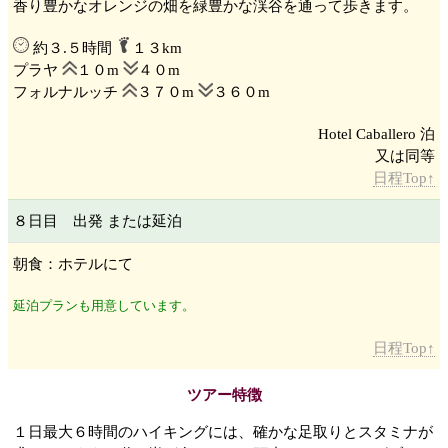
香り豊かなオレンジの畑を緑豊かな渓谷を通って歩きます。
約３.５時間
１３km
プラヤ
１０m
４０m
フォルナルッチ
３７０m
３６０m
Hotel Caballero 泊
日程Top↑
８日目 出発 または延泊
朝食：ホテルにて
延泊プランも用意しています。
日程Top↑
ツアー特徴
１日最大６時間のハイキングには、確かな足取りとスタミナが