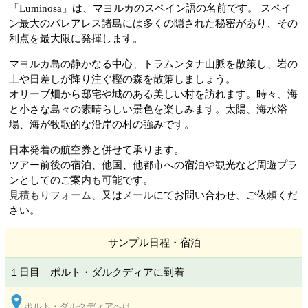
「Luminosa」は、マヨルカのスペイン語の名前です。 スペイ
ン最大のバレアレス諸島
には多くの隠された秘密があり、その
利点を最大限に発揮します。
マヨルカ島の静かなる中心、トラムンタナ山脈
を散策し、岩の
上や日差しが降り注ぐ樫の森を散策しましょう。
オリーブ畑から邸宅や城のある美しい村を訪れます。時々、海
と小さな島々の素晴らしい景色を楽しみます。太陽、海水浴
場、海が牧歌的な沿岸の村の強みです。
日本発着の航空券と併せて承ります。
ツアー前後の宿泊、他国、他都市への宿泊や観光など周遊プラ
見積もりフォーム
、又は
メール
にてお問い合わせ、ご依頼くだ
さい。
サンプル日程・宿泊
１日目 ポルト・ダルクディア
に到着