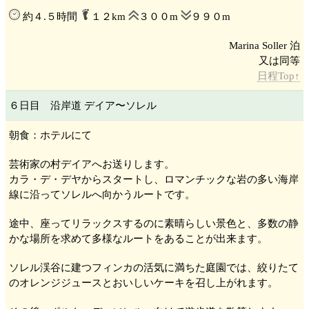
約４.５時間
１２km
３００m
９９０m
Marina Soller 泊
日程Top↑
６日目 沿岸道 デイア
〜ソレル
朝食：ホテルにて
芸術家の村デイア
へお送りします。
カラ・デ・デヤ
からスタートし、ロマンチックな岩の多い海岸
線に沿ってソレル
へ向かうルートです。
途中、座ってリラックスするのに素晴らしい景色と、多数の静
かな場所を求めて多様なルートをあることが出来ます。
ソレル
渓谷に建つフィンカの活気に満ちた庭園では、絞りたて
のオレンジジュースとおいしいケーキを召し上がれます。