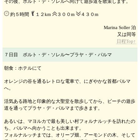
その後、ポルト・デ・ソレル
へ向けて遊歩道を散策します。
約５時間
１２km
３００m
４３０m
Marina Soller 泊
日程Top↑
７日目 ポルト・デ・ソレル
〜プラヤ・デ・パルマ
朝食：ホテルにて
オレンジの谷を通るレトロな電車で、にぎやかな首都パルマ
へ。
活気ある路地と印象的な大聖堂を散歩してから、ビーチの遊歩
道を通ってプラヤ・デ・パルマ
まで歩きます。
あるいは、マヨルカで最も美しい村フォルナルッチ
を訪れたの
ち、パルマ
へ向かうことも出来ます。
フォルナルッチ
までは、オリーブ畑、アーモンドの木、そして