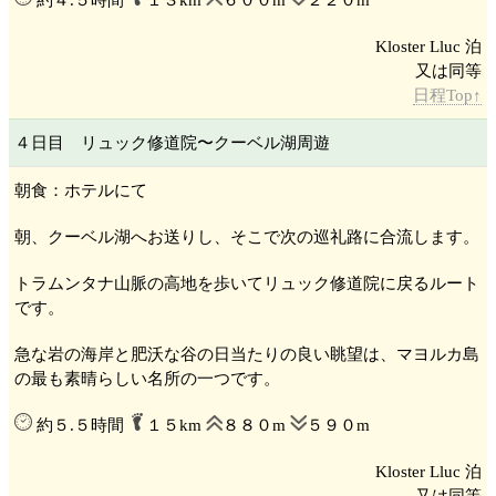
約４.５時間
１３km
６００m
２２０m
Kloster Lluc 泊
日程Top↑
４日目 リュック修道院
〜クーベル湖
周遊
朝食：ホテルにて
朝、クーベル湖
へお送りし、そこで次の巡礼路に合流します。
トラムンタナ山脈
の高地を歩いてリュック修道院
に戻るルート
です。
急な岩の海岸と肥沃な谷の日当たりの良い眺望は、マヨルカ島
の最も素晴らしい名所の一つです。
約５.５時間
１５km
８８０m
５９０m
Kloster Lluc 泊