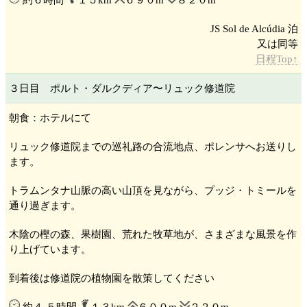
約６時間
１５km
６９０m
８２０m
JS Sol de Alcúdia 泊
日程Top↑
３日目 ポルト・ダルクディア
〜リュック修道院
朝食：ホテルにて
リュック修道院
までの巡礼路の合流地点、ポレンサ
へお送りし
ます。
トラムンタナ山脈
の高い山頂を見ながら、プッジ・トミール
を
通り過ぎます。
木陰の樫の森、果樹園、荒れた牧草地が、さまざまな風景を作
り上げています。
到着後は修道院の植物園を散策してください