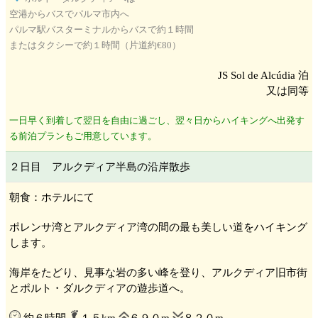
空港からバスでパルマ市内へ
パルマ
駅バスターミナルからバスで約１時間
またはタクシーで約１時間（片道約€80）
JS Sol de Alcúdia 泊
又は同等
一日早く到着して翌日を自由に過ごし、翌々日からハイキングへ出発す
る前泊プランもご用意しています。
２日目 アルクディア半島
の沿岸散歩
朝食：ホテルにて
ポレンサ
湾とアルクディア
湾の間の最も美しい道をハイキング
します。
海岸をたどり、見事な岩の多い峰を登り、アルクディア
旧市街
とポルト・ダルクディア
の遊歩道へ。