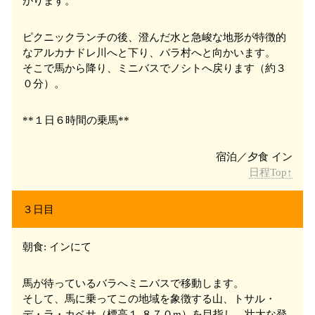
がります。
ピクニックランチの後、澄んだ水と急峻な地形が特徴的
なアルカナドレ川
へと下り、バラ
村へと向かいます。
そこで馬から降り、ミニバスでノシト
へ戻ります（約３
０分）。
**１日６時間の乗馬**
日程Top↑
３日目
朝食: インにて
馬が待っているバラ
へミニバスで移動します。
そして、馬に乗ってこの地域を象徴する山、トサル・
デ・ラ・カベサ
（標高１,８７０m）を目指し、壮大な登