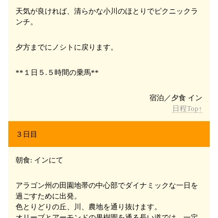
天気が良ければ、清らかな小川のほとりでピクニックラ
ンチ。
夕方までにノシト
に戻ります。
**１日５.５時間の乗馬**
日程Top↑
３日目
朝食: インにて
アラゴン州の田園地帯の中心部でダイナミックな一日を
過ごすために出発。
色とりどりの丘、川、農地を通り抜けます。
オリーブとアーモンドの果樹園を通る長い道では、一定