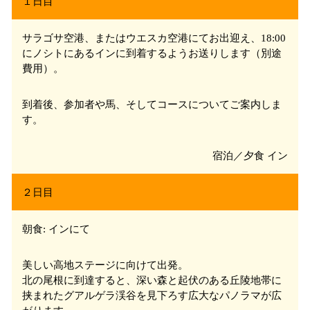
１日目
サラゴサ
空港、またはウエスカ
空港にてお出迎え、18:00
にノシト
にあるインに到着するようお送りします（別途
費用）。
到着後、参加者や馬、そしてコースについてご案内しま
す。
宿泊／夕食 イン
２日目
朝食: インにて
美しい高地ステージに向けて出発。
北の尾根に到達すると、深い森と起伏のある丘陵地帯に
挟まれたグアルゲラ
渓谷を見下ろす広大なパノラマが広