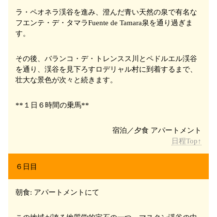
ラ・ペオネラ
渓谷を進み、澄んだ青い天然の泉で有名な
フエンテ・デ・タマラ
Fuente de Tamara
泉を通り過ぎま
す。
その後、バランコ・デ・トレンスス
川とペドルエル
渓谷
を通り、渓谷を見下ろすロデリャル
村に到着するまで、
壮大な景色が次々と続きます。
**１日６時間の乗馬**
日程Top↑
６日目
朝食: アパートメントにて