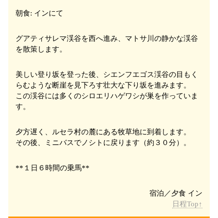
朝食: インにて
グアティサレマ
渓谷を西へ進み、マトサ
川​​の静かな渓谷
を散策します。
美しい登り坂を登った後、シエンフエゴス
渓谷の目もく
らむような断崖を見下ろす壮大な下り坂を進みます。
この渓谷には多くのシロエリハゲワシが巣を作っていま
す。
夕方遅く、ルセラ
村の麓にある牧草地に到着します。
その後、ミニバスでノシト
に戻ります（約３０分）。
**１日６時間の乗馬**
日程Top↑