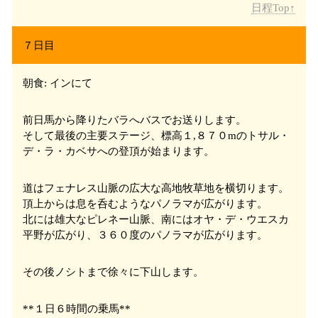
日程Top↑
７日目
朝食: インにて
前日馬から降りたバラ
へバスでお送りします。
そして最後の主要ステージ、標高１,８７０mのトサル・
デ・ラ・カベサ
への登頂が始まります。
道はフェナレス
山脈の広大な高地牧草地を横切ります。
頂上からは息を呑むようなパノラマが広がります。
北には雄大なピレネー山脈、南にはオヤ・デ・ウエスカ
平野が広がり、３６０度のパノラマが広がります。
その後ノシト
まで徐々に下山します。
**１日６時間の乗馬**