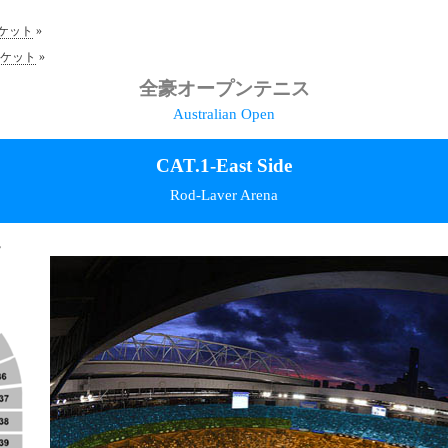
ケット
»
ケット
»
全豪オープンテニス
Australian Open
CAT.1-East Side
Rod-Laver Arena
ん