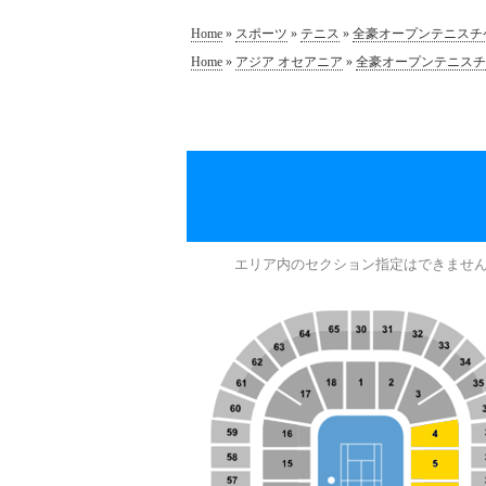
Home
»
スポーツ
»
テニス
»
全豪オープンテニスチ
Home
»
アジア オセアニア
»
全豪オープンテニスチ
エリア内のセクション指定はできませ