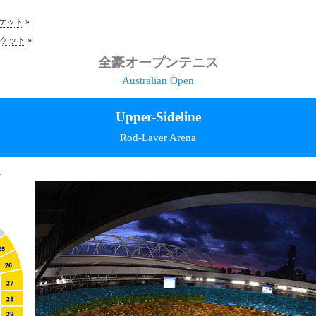
ケット
»
ケット
»
全豪オープンテニス
Australian Open
Upper-Sideline
Rod-Laver Arena
ん