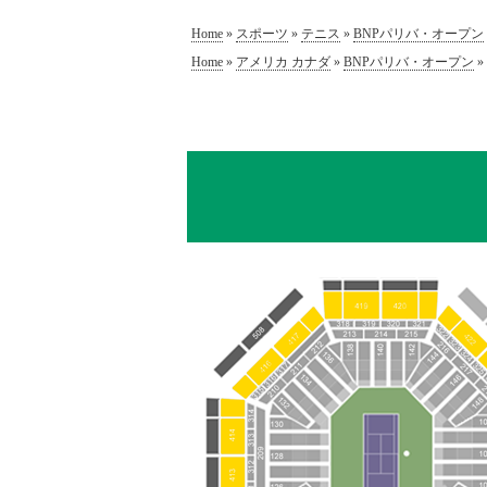
Home
»
スポーツ
»
テニス
»
BNPパリバ・オープン
Home
»
アメリカ カナダ
»
BNPパリバ・オープン
»