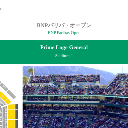
»
BNPパリバ・オープン
BNP Paribas Open
Prime Loge-General
Stadium 1