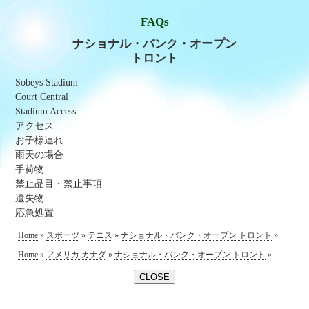
FAQs
ナショナル・バンク・オープン
トロント
Sobeys Stadium
Court Central
Stadium Access
アクセス
お子様連れ
雨天の場合
手荷物
禁止品目・禁止事項
遺失物
応急処置
Home
»
スポーツ
»
テニス
»
ナショナル・バンク・オープン トロント
»
Home
»
アメリカ カナダ
»
ナショナル・バンク・オープン トロント
»