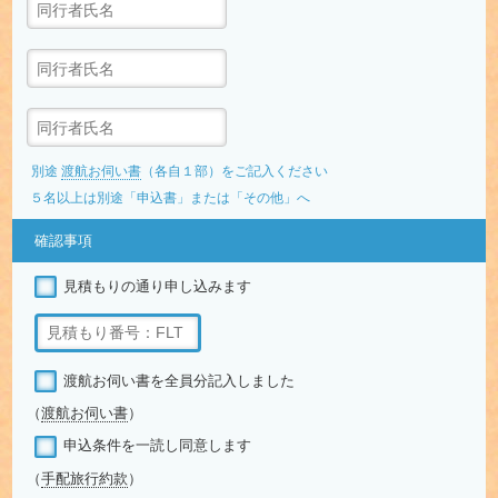
別途
渡航お伺い書
（各自１部）をご記入ください
５名以上は別途「申込書」または「その他」へ
確認事項
見積もりの通り申し込みます
渡航お伺い書を全員分記入しました
（
渡航お伺い書
）
申込条件を一読し同意します
（
手配旅行約款
）