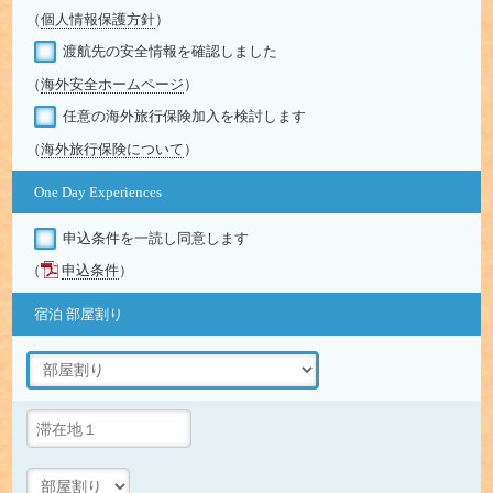
（
個人情報保護方針
）
渡航先の安全情報を確認しました
（
海外安全ホームページ
）
任意の海外旅行保険加入を検討します
（
海外旅行保険について
）
One Day Experiences
申込条件を一読し同意します
（
申込条件
）
宿泊 部屋割り