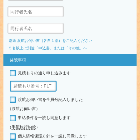
別途
渡航お伺い書
（各自１部）をご記入ください
５名以上は別途「申込書」または「その他」へ
確認事項
見積もりの通り申し込みます
渡航お伺い書を全員分記入しました
（
渡航お伺い書
）
申込条件を一読し同意します
（
手配旅行約款
）
個人情報保護方針を一読し同意します