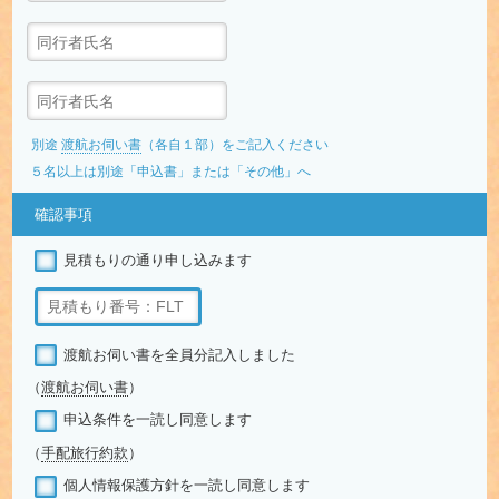
別途
渡航お伺い書
（各自１部）をご記入ください
５名以上は別途「申込書」または「その他」へ
確認事項
見積もりの通り申し込みます
渡航お伺い書を全員分記入しました
（
渡航お伺い書
）
申込条件を一読し同意します
（
手配旅行約款
）
個人情報保護方針を一読し同意します