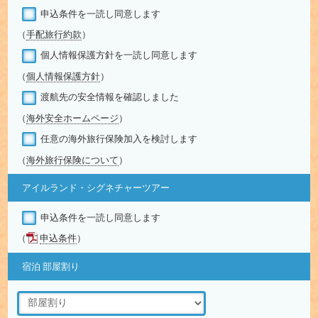
申込条件を一読し同意します
（
手配旅行約款
）
個人情報保護方針を一読し同意します
（
個人情報保護方針
）
渡航先の安全情報を確認しました
（
海外安全ホームページ
）
任意の海外旅行保険加入を検討します
（
海外旅行保険について
）
アイルランド・シグネチャーツアー
申込条件を一読し同意します
（
申込条件
）
宿泊 部屋割り