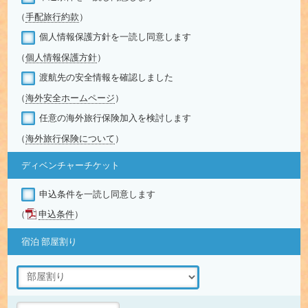
（
手配旅行約款
）
個人情報保護方針を一読し同意します
（
個人情報保護方針
）
渡航先の安全情報を確認しました
（
海外安全ホームページ
）
任意の海外旅行保険加入を検討します
（
海外旅行保険について
）
ディベンチャーチケット
申込条件を一読し同意します
（
申込条件
）
宿泊 部屋割り