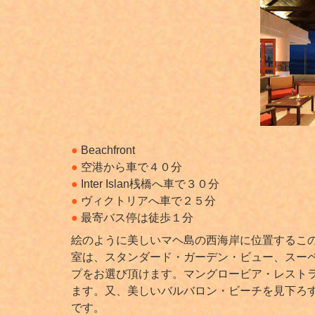
●
Beachfront
●
空港から車で４０分
●
Inter Islan桟橋へ車で３０分
●
ヴィクトリアへ車で２５分
●
最寄バス停は徒歩１分
絵のように美しいマヘ島の西海岸に位置するこ
室は、スタンダード・ガーデン・ビュー、スー
プをお選び頂けます。マングロービア・レスト
ます。又、美しいバルバロン・ビーチを見下ろすレ
です。