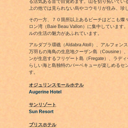
る活気ある音で目覚めます。山を切り拓いてい
上の他では見られない烏やコウモリが住み、珍
その一方、７０箇所以上あるビーチはどこも燦
ロン湾（Baie Beau Vallon）に集中
ルの生活の魅力があふれています。
アルダブラ環礁（Aldabra Atoll）、アルフォ
万羽もの海鳥の生息地クーザン島（Cousine）、デニ
ンが生息するフリゲート島（Fregate）、ラディーグ島
らしい海と島独特のバーベキューが楽しめるセントア
す。
オジュリンスモールホテル
Augerine Hotel
サンリゾート
Sun Resort
ブリスホテル