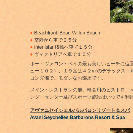
●
Beachfront: Beau Vallon Beach
●
空港から車で２５分
●
Inter Islan桟橋へ車で１５分
●
ヴィクトリアへ車で１５分
ボー・ヴァロン・ベイの最も美しいビーチに位
ュー１０２）、１９室は４２m²のデラックス・
コン完備で、モダンなお部屋です。
メイン・レストランの他、軽食用のビストロ、イ
ング・センター及びスポーツ施設はいつでも利
アヴァニセイシェルバルバロン
リゾート＆スパ
Avani Seychelles Barbarons
Resort & Spa