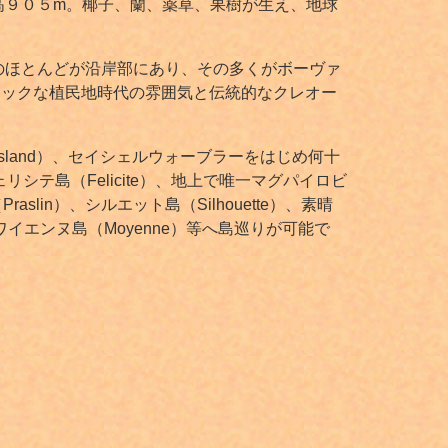
高９０５m。椰子、蘭、薬草、果樹が生え、地球
のほとんどが沿岸部にあり、その多くがボーヴァ
キゾチックな植民地時代の雰囲気と伝統的なクレオー
rd Island）、セイシェルウォーブラーをはじめ何十
フェリシテ島（Felicite）、地上で唯一マグパイロビ
aslin）、シルエット島（Silhouette）、素晴
ワイエンヌ島（Moyenne）等へ島巡りが可能で