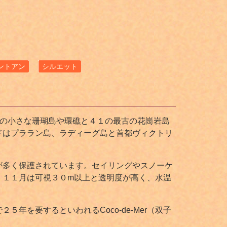
ントアン
シルエット
４の小さな珊瑚島や環礁と４１の最古の花崗岩島
ドはプララン島、ラディーグ島と首都ヴィクトリ
が多く保護されています。セイリングやスノーケ
、１１月は可視３０m以上と透明度が高く、水温
を要するといわれるCoco-de-Mer（双子