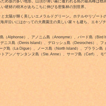
るため坂の多い地形。山頂が薄い霧に覆われる島の最高峰は標
しい硬材の樹木があちこちに伸びる密集林の別世界。
々と太陽が輝く美しいエメラルドグリーン。ホテルやリゾート
しています。海岸沿いにはかっての大農園主の美しい家々も建ち、エ
ンス島（Alphonse）、アノニム島（Anonyme）、バード島（Bi
ス島（Denis Island）、デロッシュ島（Desroches）、
（La Digue）、ノース島（North Island）、プララン島（Pr
ン／サンタンヌ島（Ste. Anne）、サーフ島（Cerf）、モ