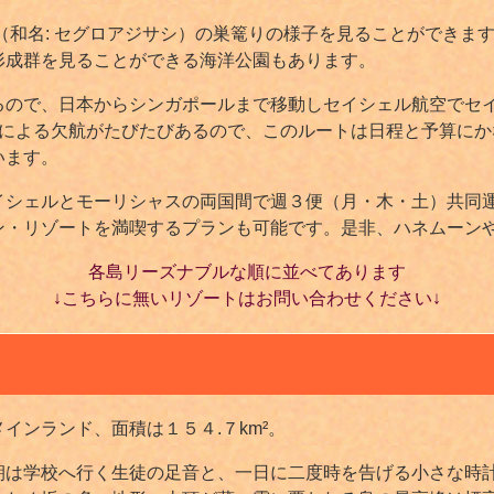
rns（和名: セグロアジサシ）の巣篭りの様子を見ることができ
形成群を見ることができる海洋公園もあります。
るので、日本からシンガポールまで移動しセイシェル航空でセ
更による欠航がたびたびあるので、このルートは日程と予算にか
います。
イシェルとモーリシャスの両国間で週３便（月・木・土）共同
ン・リゾートを満喫するプランも可能です。是非、ハネムーン
各島リーズナブルな順に並べてあります
↓こちらに無いリゾートはお問い合わせください↓
インランド、面積は１５４.７km²。
朝は学校へ行く生徒の足音と、一日に二度時を告げる小さな時