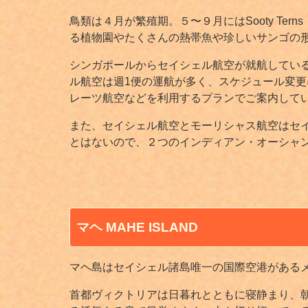
鳥類は４月が繁殖期。５〜９月にはSooty Te
る植物園やたくさんの熱帯魚や珍しいサンゴの
シンガポールからセイシェル航空が就航してい
ル航空は週1便の運航が多く、スケジュール変
レーツ航空などを利用するプランでご案内して
また、セイシェル航空とモーリシャス航空はセ
とはないので、２つのインディアン・オーシャ
マヘ MAHE ISLAND
マヘ島はセイシェル諸島唯一の国際空港があるメ
首都ヴィクトリアは日暮れとともに寝静まり、