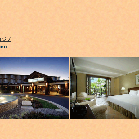
カジノ
ino