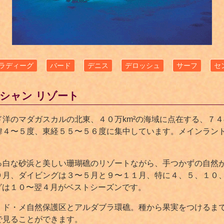
ラディーグ
バード
デニス
デロッシュ
サーフ
セ
シャン リゾート
洋のマダガスカルの北東、４０万km²の海域に点在する、７
緯４〜５度、東経５５〜５６度に集中しています。メインラン
っ白な砂浜と美しい珊瑚礁のリゾートながら、手つかずの自然
９月、ダイビングは３〜５月と９〜１１月、特に４、５、１０
グは１０〜翌４月がベストシーズンです。
・メ自然保護区とアルダブラ環礁。種から果実をつけるまで２５年
で見ることができます。