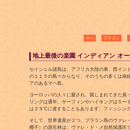
マヘ
プララン
地上最後の楽園 インディアン オー
セイシェル諸島は、アフリカ大陸の東、西インド
の１１５の島々からなり、そのうちの多くは南
アのあるマヘ島。
ヨーロッパの人々に愛され、親しまれてきた真
リングは通年、サーフィンやハイキングは５〜
は２９℃に達することもあります。フィッシン
そして、世界遺産が２つ、プララン島のヴァレ・ド
椰子）の原生林は、ヴァレ・ド・メ自然保護区