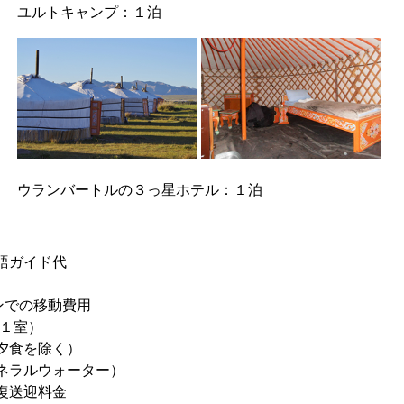
ユルトキャンプ：１泊
ウランバートルの３っ星ホテル：１泊
語ガイド代
ンでの移動費用
名１室）
夕食を除く）
ネラルウォーター）
復送迎料金