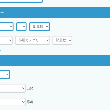
アー
へ
出発
帰着