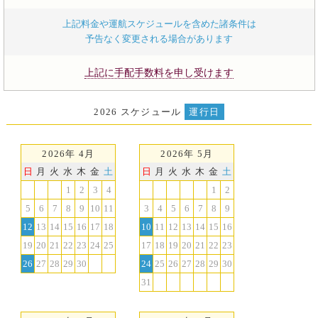
上記料金や運航スケジュールを含めた諸条件は
予告なく変更される場合があります
上記に手配手数料を申し受けます
2026 スケジュール
運行日
2026年 4月
2026年 5月
日
月
火
水
木
金
土
日
月
火
水
木
金
土
1
2
3
4
1
2
5
6
7
8
9
10
11
3
4
5
6
7
8
9
12
13
14
15
16
17
18
10
11
12
13
14
15
16
19
20
21
22
23
24
25
17
18
19
20
21
22
23
26
27
28
29
30
24
25
26
27
28
29
30
31