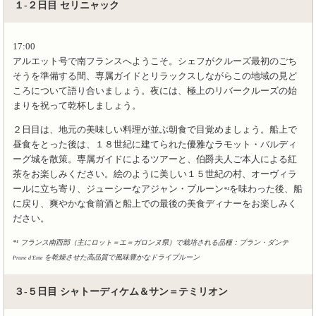
１-２日目 セリニャック
17:00
アルエット号で南フランスへようこそ。シェフがクルーズ最初のごち
そうを準備する間、専属ガイドとリラックスしながらこの地域の見ど
ころについて語り合いましょう。夜には、極上のリバークルーズの始
まりを祝って乾杯しましょう。
２日目は、地元の美味しい料理が並ぶ朝食で目覚めましょう。船上で
昼食をとった後は、１８世紀に建てられた優雅なラモット・バルディ
ーグ城
を散策。専属ガイドによるツアーと、伯爵夫人ご本人による紅
茶をお楽しみください。絵のように美しい１５世紀の村、オーヴィラ
ール
に立ち寄り、ジューシーなアジャン・プルーン
を味わった後、船
*¹
に戻り、爽やかな食前酒と船上での最後の美食ディナーをお楽しみく
ださい。
*¹ フランス南西部（主にロット＝エ＝ガロンヌ県）で栽培される品種：プラン・ダンテ
を乾燥させた高品質で風味豊かなドライプルーン
Prune d'Ente
３-５日目 シャトーディケム＆サン＝テミリオン