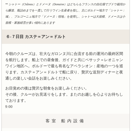
*⁴ シャトー（Château）とドメーヌ（Domaine）はどちらもフランスの自社畑でブドウ栽培か
ら醸造、瓶詰めまでを一貫して行うワイン生産者を指し、主にボルドー地方で「シャトー：
城」、ブルゴーニュ地方で「ドメーヌ：領地」を使用し、シャトーは大規模、ドメーヌは小
規模・家族経営が多い傾向にあります
６-７日目 カステ＝アン＝ドルト
今朝のクルーズは、壮大なガロンヌ川
に合流する前の運河の最終区間
を航行します。船上での昼食後、ガイドと共にペサック＝レオニャン
ワイン地区へ。ボルドー
で最も有名なアペラシオン：産地の一つを巡
ります。カステ＝アン＝ドルト
で船に戻り、贅沢な送別ディナーと夜
通しの楽しい会話をお楽しみください。
お目覚めの後は贅沢な朝食をお楽しみください。
その後、クルーがお見送りをします。またのお越しを心よりお待ちし
ております。
9:00
客室 船内設備