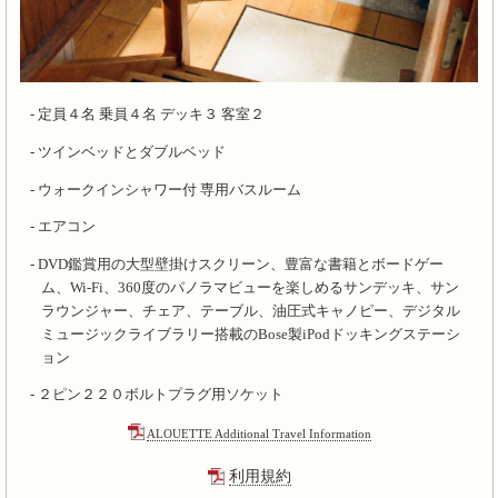
定員４名 乗員４名 デッキ３ 客室２
ツインベッドとダブルベッド
ウォークインシャワー付 専用バスルーム
エアコン
DVD鑑賞用の大型壁掛けスクリーン、豊富な書籍とボードゲー
ム、Wi-Fi、360度のパノラマビューを楽しめるサンデッキ、サン
ラウンジャー、チェア、テーブル、油圧式キャノピー、デジタル
ミュージックライブラリー搭載のBose製iPodドッキングステーシ
ョン
２ピン２２０ボルトプラグ用ソケット
ALOUETTE Additional Travel Information
利用規約