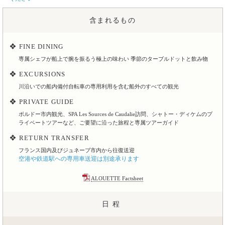
含まれるもの
❖ FINE DINING
専属シェフが船上で腕を振るう極上の味わい 季節のターブルドットと飲み物
❖ EXCURSIONS
川沿いでの船内備付自転車の専用利用を含む船外のすべての観光
❖ PRIVATE GUIDE
ボルドー市内観光、SPA Les Sources de Caudalie訪問、シャトー・ディケムのプ
ライベートツアーなど、ご要望に沿った旅程と専属ツアーガイド
❖ RETURN TRANSFER
空港や鉄道駅への専用車送迎は別途承ります
ALOUETTE Factsheet
日程