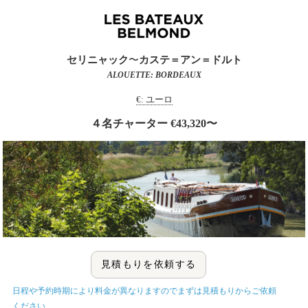
セリニャック
〜
カステ＝アン＝ドルト
ALOUETTE: BORDEAUX
€: ユーロ
４名チャーター €43,320〜
見積もりを依頼する
日程や予約時期により料金が異なりますのでまずは見積もりからご依頼
ください