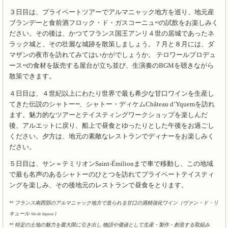
３日目は、プライベートツアーでアルマニャック地方
を巡り、地元産
ブランデーと食前酒フロック・ド・ガスコーニュ
の試飲をお楽しみく
*²
ださい。その後は、かつてフランス国王アンリ４世
の居城であったネ
ラック城
と、その壮麗な城跡を散策しましょう。７月と８月には、ダ
マザン
の夜市
を訪れてみてはいかがでしょうか。 テロワールプロデュ
ース
の食材を販売する屋台が立ち並び、生演奏のBGMを聴きながら
*³
散策できます。
４日目は、４世紀以上にわたり世界で最も希少な甘口ワインを生産し
てきた伝説のシャトー
、シャトー・ディケムChâteau d’Yquemを訪れ
*⁴
ます。魅力的なツアーとテイスティングワークショップを楽しんだ
後、アルエットに戻り、船上で昼食とゆったりとした午後をお過ごし
ください。夕方は、地元の素敵なレストランでディナーをお楽しみく
ださい。
５日目は、サン＝テミリオンSaint-Émilionまで車で移動し、この地域
で最も名声のあるシャトーのひとつを訪れてプライベートテイスティ
ングを楽しみ、その後地元のレストランで昼食をとります。
*² フランス南西部のアルマニャック地方で造られる甘口の酒精強化ワイン（ヴァン・ド・リ
キュール
）
Vin de liqueur
*³ 特定の土地の魅力を最大限に引き出し 物語や価値として生産・製作・創造する取組み