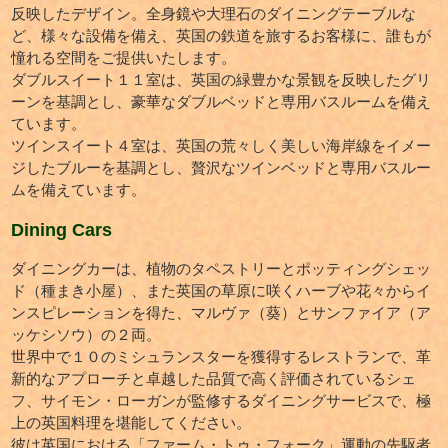
反映したデザイン。全身鏡や大理石のダイニングテーブルな
ど、様々な設備を備え、英国の鉄道を旅するお客様に、誰もが
憧れる空間をご提供いたします。
ダブルスイート１１室は、英国の緑豊かな景観を反映したグリ
ーンを基調とし、豪華なダブルベッドと専用バスルームを備え
ています。
ツインスイート４室は、英国の荒々しく美しい海岸線をイメー
ジしたブルーを基調とし、贅沢なツインベッドと専用バスルー
ムを備えています。
Dining Cars
ダイニングカーは、植物のタペストリーとポッティングシェッ
ド（種まき小屋）、また英国の草原に咲くハーブや花々からイ
ンスピレーションを得た、マルヴァ（葵）とサンファイア（ア
ッケシソウ）の２両。
世界中で１０のミシュランスターを獲得するレストランで、革
新的なアプローチと卓越した品質で高く評価されているシェ
フ、サイモン・ローガンが監修するダイニングサービスで、極
上の英国料理を堪能してください。
彼は英国における「ファーム・トゥ・フォーク」運動の先駆者