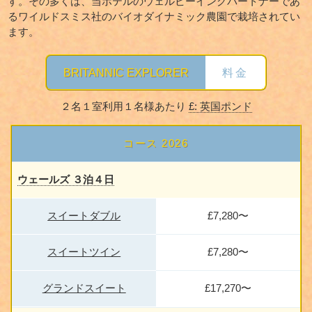
す。その多くは、当ホテルのウェルビーイングパートナーであ
るワイルドスミス社のバイオダイナミック農園で栽培されてい
ます。
BRITANNIC EXPLORER
料金
２名１室利用１名様あたり
£: 英国ポンド
コース 2026
ウェールズ ３泊４日
スイートダブル
£7,280〜
スイートツイン
£7,280〜
グランドスイート
£17,270〜