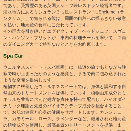
であり、受賞歴のある英国人シェフ兼レストラン経営者です。
湖水地方にあるミシュラン３っ星レストラン「L'Enclume（ラ
ンクリム）」で知られる彼は、周囲の自然への揺るぎない敬意
を払い、地元産の食材にこだわっています。
その理念を引き継いだエグゼクティブ・ヘッドシェフ、スヴェ
ン・ハンソン・ブリットが、車内の料理チームを率いて、２両
のダイニングカーで特別なひとときをお約束します。
Spa Car
ウェルネススイート（スパ車両）は、鉄道の旅でありながら静
寂で時が止まったかのような感覚と、まるで繭に包み込まれた
ような空間を提供します。
植物学に根差したウェルネススイートでは、身体と調和する自
然由来のトリートメントを提供しています。植物由来成分とミ
ネラルを豊富に含んだ処方を責任を持って配合し、バイオダイ
ナミック理論と先進のバイオアクティブ成分を配合すること
で、お肌の健康と心身の健康をサポートします。カレンデュ
ラ、カモミール、ローズ、ラベンダーなど、厳選された地元産
の植物成分を使用し、最高品質のトリートメントを提供しま