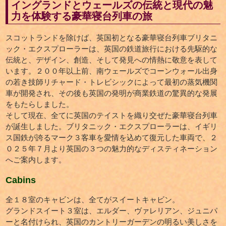
イングランドとウェールズの伝統と現代の魅
力を体験する豪華寝台列車の旅
スコットランドを除けば、英国初となる豪華寝台列車ブリタニ
ック・エクスプローラーは、英国の鉄道旅行における先駆的な
伝統と、デザイン、創造、そして発見への情熱に敬意を表して
います。２００年以上前、南ウェールズでコーンウォール出身
の若き技師リチャード・トレビシックによって最初の蒸気機関
車が開発され、その後も英国の発明が商業鉄道の驚異的な発展
をもたらしました。
そして現在、全てに英国のテイストを織り交ぜた豪華寝台列車
が誕生しました。ブリタニック・エクスプローラーは、イギリ
ス国鉄が誇るマーク３客車を愛情を込めて復元した車両で、２
０２５年７月より英国の３つの魅力的なディスティネーション
へご案内します。
Cabins
全１８室のキャビンは、全てがスイートキャビン。
グランドスイート３室は、エルダー、ヴァレリアン、ジュニパ
ーと名付けられ、英国のカントリーガーデンの明るい美しさを